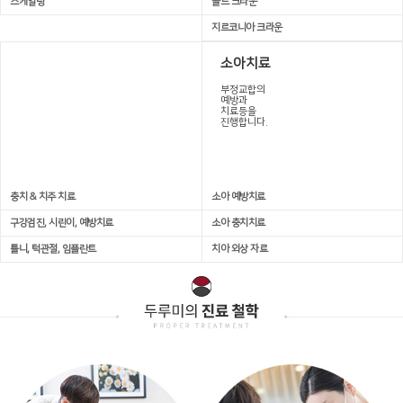
스케일링
골드 크라운
지르코니아 크라운
일반치료
소아치료
환자 중심의
부정교합의
진료를
예방과
약속드립니다
치료등을
진행합니다.
충치 & 치주 치료
소아 예방치료
구강검진, 시린이, 예방치료
소아 충치치료
틀니, 턱관절, 임플란트
치아 외상 자료