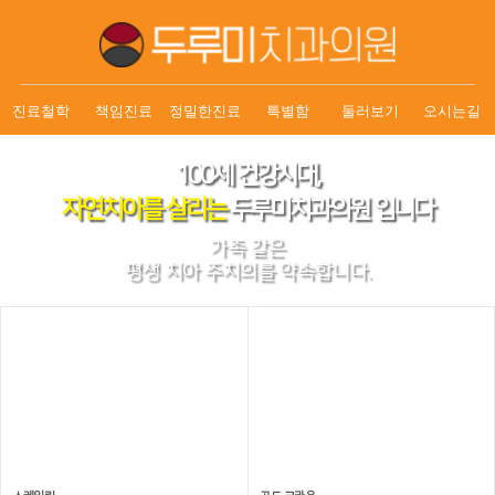
진료철학
책임진료
정밀한진료
특별함
둘러보기
오시는길
100세 건강시대,
자연치아를 살리는
두루미치과의원 입니다
가족 같은
평생 치아 주치의를 약속합니다.
스케일링
신경치료
아름답고
신뢰할 수 있는 진료
깨끗한
의료윤리를 따르는
치아를 위한
적합한 진료
치료