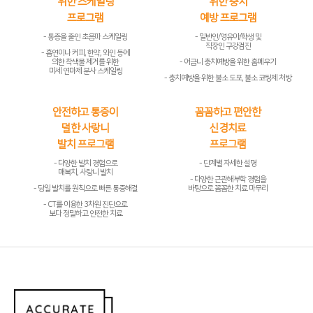
위한 스케일링
위한 충치
프로그램
예방 프로그램
- 통증을 줄인 초음파 스케일링
- 일반인/영유아/학생 및
직장인 구강검진
- 흡연이나 커피, 한약, 와인 등에
의한 착색물 제거를 위한
- 어금니 충치예방을 위한 홈메우기
미세 연마제 분사 스케일링
- 충치예방을 위한 불소 도포, 불소 코팅제 처방
안전하고 통증이
꼼꼼하고 편안한
덜한 사랑니
신경치료
발치 프로그램
프로그램
- 다양한 발치 경험으로
- 단계별 자세한 설명
매복치, 사랑니 발치
- 다양한 근관해부학 경험을
- 당일 발치를 원칙으로 빠른 통증해결
바탕으로 꼼꼼한 치료 마무리
- CT를 이용한 3차원 진단으로
보다 정밀하고 안전한 치료