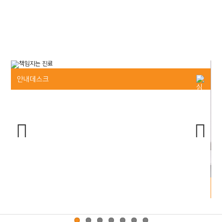
Previous
Next
로비